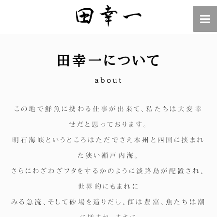
田幸一について
about
この地で鮮魚に携わる仕事が出来て、私たちは大変幸
せだと思っております。
明石海峡というところはただでさえ本州と四国に挟まれ
た狭い瀬戸内海。
さらにわざわざフタをするかのように淡路島が配置され、
世界的にもまれに
みる急流、そして砂場を造りだし、餌は豊富、魚たちは潮